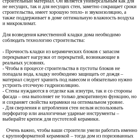
строительный материал. Он является универсальным как для
не несущих, так и для несущих стен, заметно сокращает сроки
строительства, имеет хорошую тепло- и звукоизоляцию, а
также поддерживает в доме оптимальную влажность воздуха
и микроклимат.
Для возведения качественной кладки дома необходимо
соблюдать технологию строительства:
- П
рочность кладки из керамических блоков с запасом
перекрывает нагрузки от перекрытий, возникающие в
реальных условиях.
- Ч
тобы в процессе строительства в пустоты блоков не
попадала вода, кладку необходимо защищать от дождя –
материал следует хранить под навесом и обязательно нужно
устроить отсечную гидроизоляцию.
- С
тены нуждаются в отделке как изнутри, так и со стороны
фасада – она выполняет не только декоративную функцию, но
и сохраняет свойства керамики на оптимальном уровне.
- Д
ля сверления и штробления стен нельзя использовать
перфоратор или аналогичные ударные инструменты –
выбирайте крепеж для пустотелой керамики.
Очень важно, чтобы ваши строители умели работать именно
с крупноформатной керамикой – тогда дом из поризованных