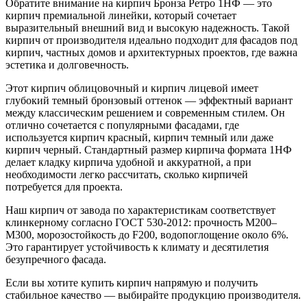
Обратите внимание на кирпич Бронза Ретро 1НФ — это
кирпич премиальной линейки, который сочетает
выразительный внешний вид и высокую надежность. Такой
кирпич от производителя идеально подходит для фасадов под
кирпич, частных домов и архитектурных проектов, где важна
эстетика и долговечность.
Этот кирпич облицовочный и кирпич лицевой имеет
глубокий темный бронзовый оттенок — эффектный вариант
между классическим решением и современным стилем. Он
отлично сочетается с популярными фасадами, где
используется кирпич красный, кирпич темный или даже
кирпич черный. Стандартный размер кирпича формата 1НФ
делает кладку кирпича удобной и аккуратной, а при
необходимости легко рассчитать, сколько кирпичей
потребуется для проекта.
Наш кирпич от завода по характеристикам соответствует
клинкерному согласно ГОСТ 530-2012: прочность М200–
М300, морозостойкость до F200, водопоглощение около 6%.
Это гарантирует устойчивость к климату и десятилетия
безупречного фасада.
Если вы хотите купить кирпич напрямую и получить
стабильное качество — выбирайте продукцию производителя.